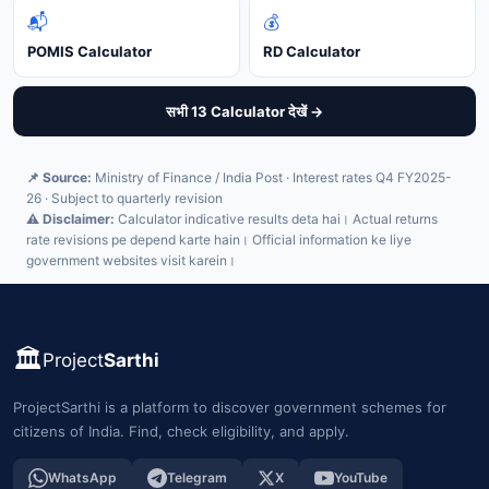
📬
💰
POMIS Calculator
RD Calculator
सभी 13 Calculator देखें →
📌 Source:
Ministry of Finance / India Post · Interest rates Q4 FY2025-
26 · Subject to quarterly revision
⚠️ Disclaimer:
Calculator indicative results deta hai। Actual returns
rate revisions pe depend karte hain। Official information ke liye
government websites visit karein।
🏛️
Project
Sarthi
ProjectSarthi is a platform to discover government schemes for
citizens of India. Find, check eligibility, and apply.
WhatsApp
Telegram
X
YouTube