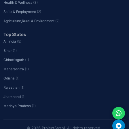
Health & Wellness
(3)
Skills & Employment
(2)
Agriculture,Rural & Environment
(2)
Top States
All India
(5)
Bihar
(1)
Chhattisgarh
(1)
Maharashtra
(1)
Odisha
(1)
Rajasthan
(1)
Jharkhand
(1)
Madhya Pradesh
(1)
© 2026 ProjectSarthi. All rights reserved..