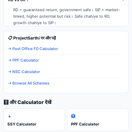
RD = guaranteed return, government safe। SIP = market-
linked, higher potential but risk। Safe chahiye to RD,
growth chahiye to SIP।
📋 ProjectSarthi पर और पढ़ें
→ Post Office FD Calculator
→ PPF Calculator
→ NSC Calculator
→ Browse All Schemes
🧮 और Calculator देखें
👧
🏦
SSY Calculator
PPF Calculator