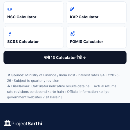
📜
🌾
NSC Calculator
KVP Calculator
👴
📬
SCSS Calculator
POMIS Calculator
सभी 13 Calculator देखें →
📌 Source:
Ministry of Finance / India Post · Interest rates Q4 FY2025-
26 · Subject to quarterly revision
⚠️ Disclaimer:
Calculator indicative results deta hai। Actual returns
rate revisions pe depend karte hain। Official information ke liye
government websites visit karein।
🏛️
Project
Sarthi