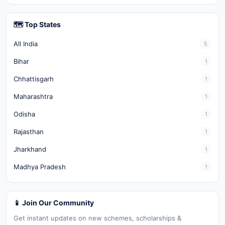
🗺️ Top States
All India
5
Bihar
1
Chhattisgarh
1
Maharashtra
1
Odisha
1
Rajasthan
1
Jharkhand
1
Madhya Pradesh
1
📱 Join Our Community
Get instant updates on new schemes, scholarships &