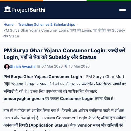
🏛️
Project
Sarthi
Home
›
Trending Schemes & Scholarships
›
PM Surya Ghar Yojana Consumer Login: जल्दी करें Login, यहाँ से चेक करें Subsidy
और Status
PM Surya Ghar Yojana Consumer Login: जल्दी करें
Login, यहाँ से चेक करें Subsidy और Status
· 📅 07 Mar 2026
· 🔄 13 Mar 2026
Shrish Awasthi
PM Surya Ghar Yojana Consumer Login
:
PM
Surya
Ghar
Muft
Bijli
Yojana
के
तहत
सरकार
लोगों
को
घर
की
छत
पर
रूफटॉप
सोलर
सिस्टम
लगाने
पर
सब्सिडी
दे
रही
है।
इसके
लिए
उपभोक्ताओं
को
आधिकारिक
वेबसाइट
pmsuryaghar.
gov.
in
पर
जाकर
Consumer
Login
करना
होता
है।
हाल
ही
में
पोर्टल
को
अपडेट
किया
गया
है,
जिससे
अब
आवेदन
प्रक्रिया
पहले
से
अधिक
आसान
और
तेज
हो
गई
है।
उपभोक्ता
Consumer
Login
के
जरिए
ऑनलाइन
आवेदन,
आवेदन
की
स्थिति (
Application
Status)
चेक,
vendor
चयन
और
सब्सिडी
की