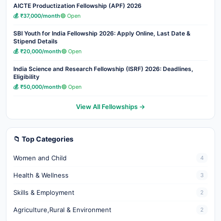
AICTE Productization Fellowship (APF) 2026
💰 ₹37,000/month
🟢 Open
SBI Youth for India Fellowship 2026: Apply Online, Last Date &
Stipend Details
💰 ₹20,000/month
🟢 Open
India Science and Research Fellowship (ISRF) 2026: Deadlines,
Eligibility
💰 ₹50,000/month
🟢 Open
View All Fellowships →
📁 Top Categories
Women and Child
4
Health & Wellness
3
Skills & Employment
2
Agriculture,Rural & Environment
2