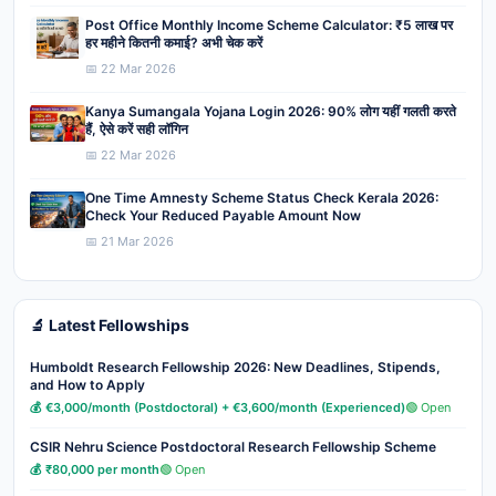
Post Office Monthly Income Scheme Calculator: ₹5 लाख पर
हर महीने कितनी कमाई? अभी चेक करें
📅 22 Mar 2026
Kanya Sumangala Yojana Login 2026: 90% लोग यहीं गलती करते
हैं, ऐसे करें सही लॉगिन
📅 22 Mar 2026
One Time Amnesty Scheme Status Check Kerala 2026:
Check Your Reduced Payable Amount Now
📅 21 Mar 2026
🔬 Latest Fellowships
Humboldt Research Fellowship 2026: New Deadlines, Stipends,
and How to Apply
💰 €3,000/month (Postdoctoral) + €3,600/month (Experienced)
🟢 Open
CSIR Nehru Science Postdoctoral Research Fellowship Scheme
💰 ₹80,000 per month
🟢 Open