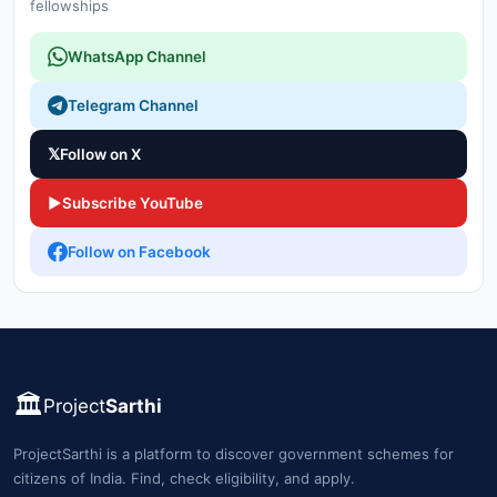
fellowships
WhatsApp Channel
Telegram Channel
𝕏
Follow on X
▶
Subscribe YouTube
Follow on Facebook
🏛️
Project
Sarthi
ProjectSarthi is a platform to discover government schemes for
citizens of India. Find, check eligibility, and apply.