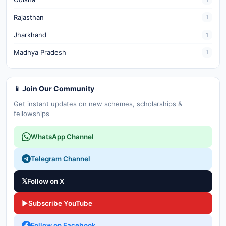
Rajasthan
1
Jharkhand
1
Madhya Pradesh
1
📱 Join Our Community
Get instant updates on new schemes, scholarships &
fellowships
WhatsApp Channel
Telegram Channel
𝕏
Follow on X
▶
Subscribe YouTube
Follow on Facebook