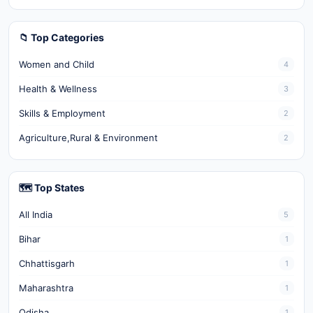
📁 Top Categories
Women and Child
4
Health & Wellness
3
Skills & Employment
2
Agriculture,Rural & Environment
2
🗺️ Top States
All India
5
Bihar
1
Chhattisgarh
1
Maharashtra
1
Odisha
1