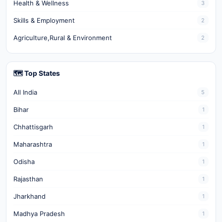
Health & Wellness
3
Skills & Employment
2
Agriculture,Rural & Environment
2
🗺️ Top States
All India
5
Bihar
1
Chhattisgarh
1
Maharashtra
1
Odisha
1
Rajasthan
1
Jharkhand
1
Madhya Pradesh
1